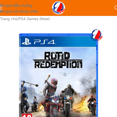
Bỏ qua điều hướng
Bỏ qua nội dung chính
Trang chủ
/
PS4 Games (New)