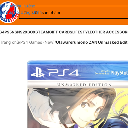
Bỏ qua điều hướng
Bỏ qua nội dung chính
S4
PS5
NS
NS2
XBOX
STEAM
GIFT CARDS
LIFESTYLE
OTHER ACCESSOR
Trang chủ
/
PS4 Games (New)
/
Utawarerumono ZAN Unmasked Edit