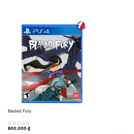
Bladed Fury
Attack on Titan 2 
800,000
₫
2,500,000
₫