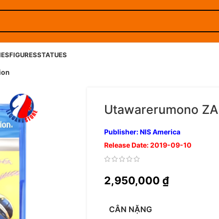
IES
FIGURES
STATUES
ion
Utawarerumono ZA
Publisher: NIS America
Release Date: 2019-09-10
2,950,000
₫
CÂN NẶNG