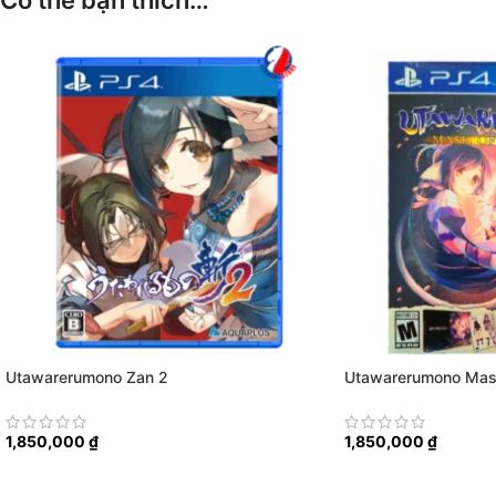
Có thể bạn thích…
Utawarerumono Zan 2
Utawarerumono Mask
Edition
1,850,000
₫
1,850,000
₫