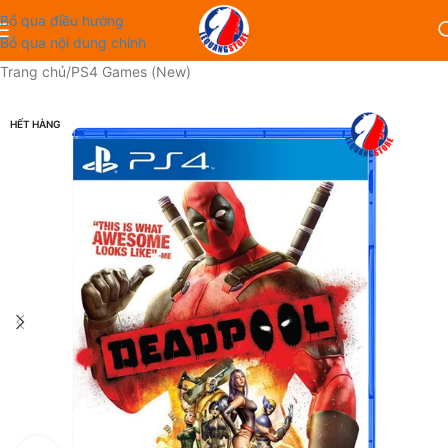
Bỏ qua điều hướng
Bỏ qua nội dung chính
Trang chủ
/
PS4 Games (New)
HẾT HÀNG