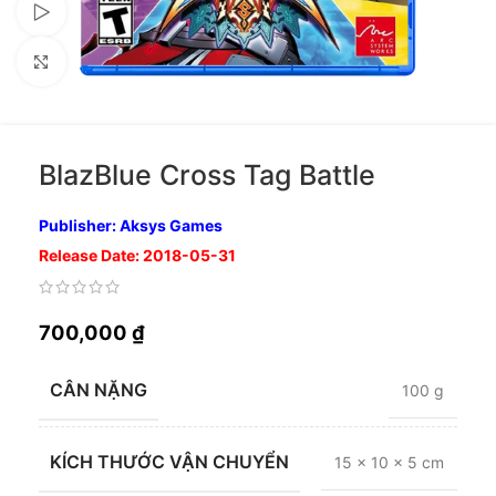
Xem video
Nhấp để phóng to
BlazBlue Cross Tag Battle
Publisher: Aksys Games
Release Date: 2018-05-31
700,000
₫
CÂN NẶNG
100 g
KÍCH THƯỚC VẬN CHUYỂN
15 × 10 × 5 cm