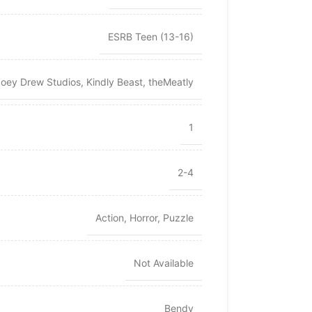
ESRB Teen (13-16)
Joey Drew Studios
,
Kindly Beast
,
theMeatly
1
2-4
Action
,
Horror
,
Puzzle
Not Available
Bendy