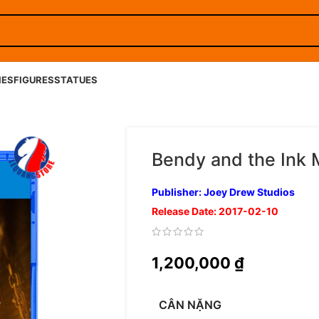
IES
FIGURES
STATUES
Bendy and the Ink 
Publisher: Joey Drew Studios
Release Date: 2017-02-10
1,200,000
₫
CÂN NẶNG