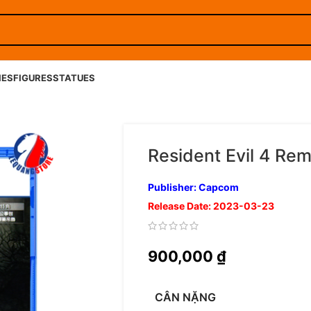
IES
FIGURES
STATUES
Resident Evil 4 Re
Publisher: Capcom
Release Date: 2023-03-23
900,000
₫
CÂN NẶNG