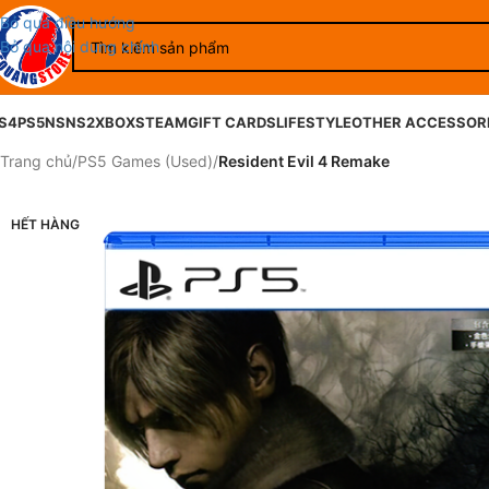
Bỏ qua điều hướng
Bỏ qua nội dung chính
S4
PS5
NS
NS2
XBOX
STEAM
GIFT CARDS
LIFESTYLE
OTHER ACCESSOR
Trang chủ
/
PS5 Games (Used)
/
Resident Evil 4 Remake
HẾT HÀNG