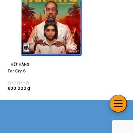
HẾT HÀNG
HẾT HÀNG
Far Cry 6
Life is Strange Tr
600,000
₫
700,000
₫