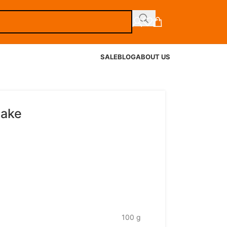
SALE
BLOG
ABOUT US
make
100 g