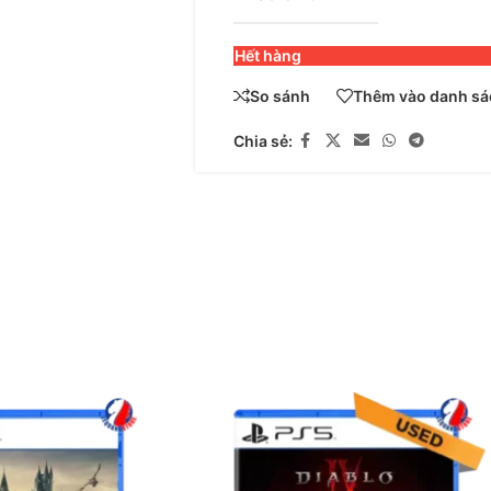
Hết hàng
So sánh
Thêm vào danh sác
Chia sẻ: