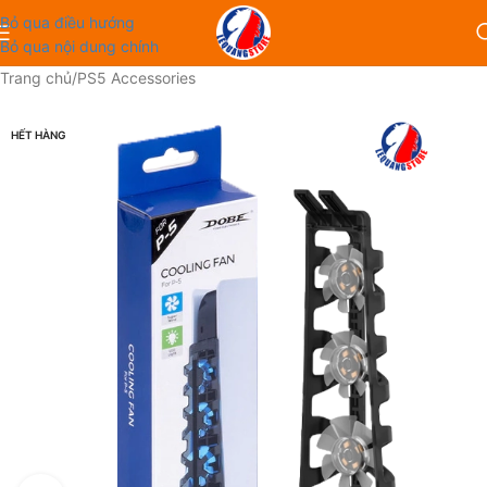
Bỏ qua điều hướng
Bỏ qua nội dung chính
Trang chủ
/
PS5 Accessories
HẾT HÀNG