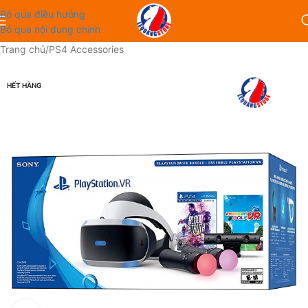
Bỏ qua điều hướng
Bỏ qua nội dung chính
Trang chủ
/
PS4 Accessories
HẾT HÀNG