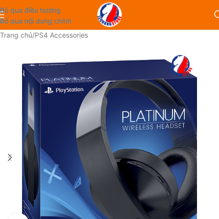
Bỏ qua điều hướng
Bỏ qua nội dung chính
Trang chủ
/
PS4 Accessories