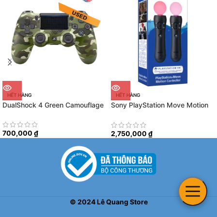
HẾT HÀNG
HẾT HÀNG
DualShock 4 Green Camouflage
Sony PlayStation Move Motion
Controller Double Pack
700,000
₫
2,750,000
₫
©
2024
Lê Quang Store