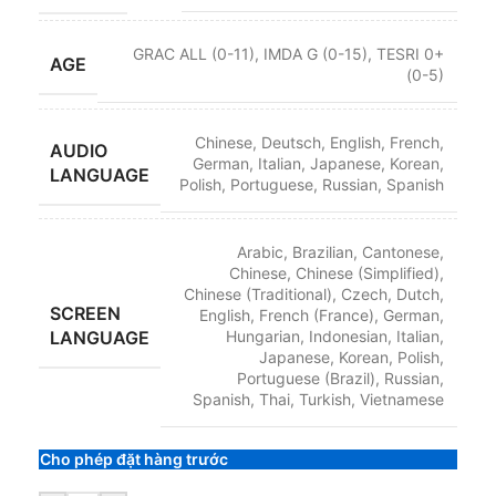
GRAC ALL (0-11)
,
IMDA G (0-15)
,
TESRI 0+
AGE
(0-5)
Chinese
,
Deutsch
,
English
,
French
,
AUDIO
German
,
Italian
,
Japanese
,
Korean
,
LANGUAGE
Polish
,
Portuguese
,
Russian
,
Spanish
Arabic
,
Brazilian
,
Cantonese
,
Chinese
,
Chinese (Simplified)
,
Chinese (Traditional)
,
Czech
,
Dutch
,
SCREEN
English
,
French (France)
,
German
,
LANGUAGE
Hungarian
,
Indonesian
,
Italian
,
Japanese
,
Korean
,
Polish
,
Portuguese (Brazil)
,
Russian
,
Spanish
,
Thai
,
Turkish
,
Vietnamese
Cho phép đặt hàng trước