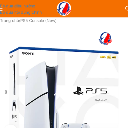
Bỏ qua điều hướng
Bỏ qua nội dung chính
Trang chủ
/
PS5 Console (New)