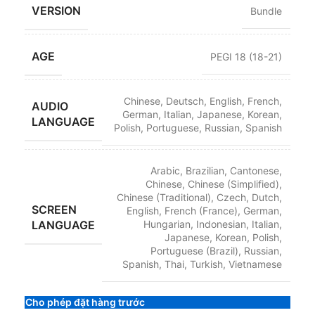
VERSION
Bundle
AGE
PEGI 18 (18-21)
Chinese
,
Deutsch
,
English
,
French
,
AUDIO
German
,
Italian
,
Japanese
,
Korean
,
LANGUAGE
Polish
,
Portuguese
,
Russian
,
Spanish
Arabic
,
Brazilian
,
Cantonese
,
Chinese
,
Chinese (Simplified)
,
Chinese (Traditional)
,
Czech
,
Dutch
,
SCREEN
English
,
French (France)
,
German
,
LANGUAGE
Hungarian
,
Indonesian
,
Italian
,
Japanese
,
Korean
,
Polish
,
Portuguese (Brazil)
,
Russian
,
Spanish
,
Thai
,
Turkish
,
Vietnamese
Cho phép đặt hàng trước