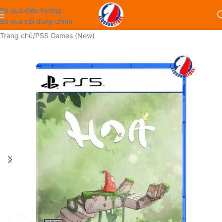
Bỏ qua điều hướng
Bỏ qua nội dung chính
Trang chủ
/
PS5 Games (New)