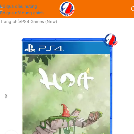
Bỏ qua điều hướng
Bỏ qua nội dung chính
Trang chủ
/
PS4 Games (New)