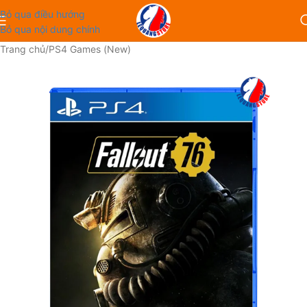
Bỏ qua điều hướng
Bỏ qua nội dung chính
Trang chủ
/
PS4 Games (New)