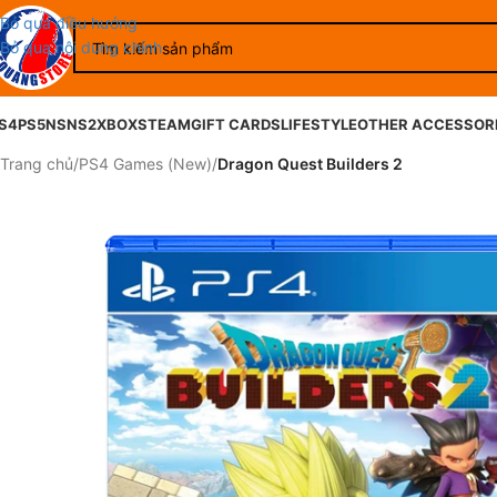
Bỏ qua điều hướng
Bỏ qua nội dung chính
S4
PS5
NS
NS2
XBOX
STEAM
GIFT CARDS
LIFESTYLE
OTHER ACCESSOR
Trang chủ
/
PS4 Games (New)
/
Dragon Quest Builders 2