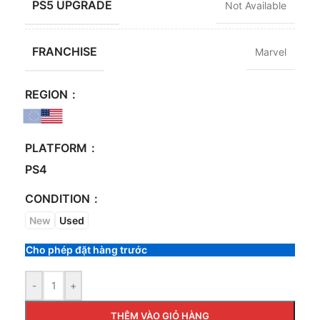
PS5 UPGRADE
Not Available
FRANCHISE
Marvel
REGION
PLATFORM
PS4
CONDITION
New
Used
Cho phép đặt hàng trước
-
+
THÊM VÀO GIỎ HÀNG