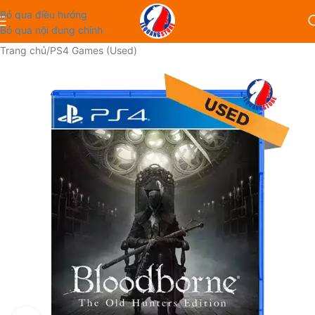
Bỏ qua điều hướng
Bỏ qua nội dung chính
Trang chủ
/
PS4 Games (Used)