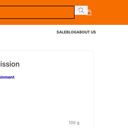
SALE
BLOG
ABOUT US
ission
tainment
100 g