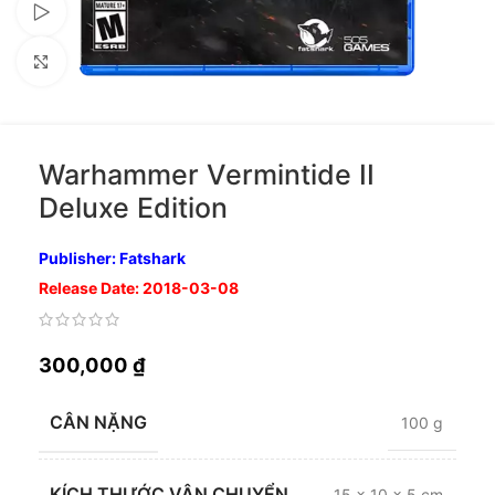
Xem video
Nhấp để phóng to
Warhammer Vermintide II
Deluxe Edition
Publisher: Fatshark
Release Date: 2018-03-08
300,000
₫
CÂN NẶNG
100 g
KÍCH THƯỚC VẬN CHUYỂN
15 × 10 × 5 cm