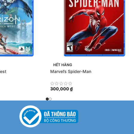
HẾT HÀNG
est
Marvel’s Spider-Man
300,000
₫