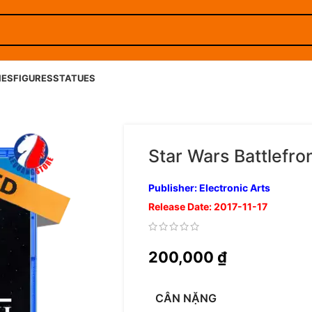
IES
FIGURES
STATUES
Star Wars Battlefron
Publisher: Electronic Arts
Release Date: 2017-11-17
200,000
₫
CÂN NẶNG