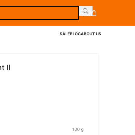
SALE
BLOG
ABOUT US
t II
100 g