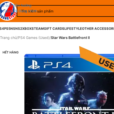
Bỏ qua điều hướng
Bỏ qua nội dung chính
S4
PS5
NS
NS2
XBOX
STEAM
GIFT CARDS
LIFESTYLE
OTHER ACCESSOR
Trang chủ
/
PS4 Games (Used)
/
Star Wars Battlefront II
HẾT HÀNG