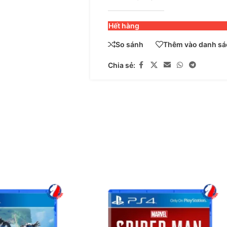
Hết hàng
So sánh
Thêm vào danh sác
Chia sẻ: