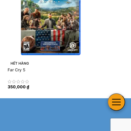
HẾT HÀNG
HẾT HÀNG
Far Cry 5
Assassin’s Creed 
350,000
₫
500,000
₫