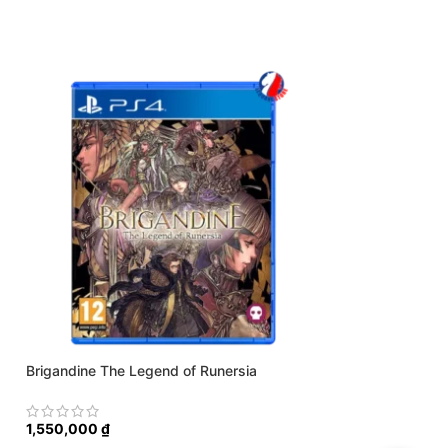
Brigandine The Legend of Runersia
Crash Bandicoot 4
1,550,000
₫
1,200,000
₫