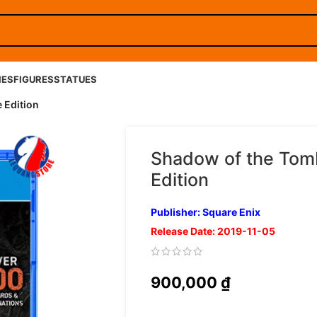
IES
FIGURES
STATUES
 Edition
Shadow of the Tomb
Edition
Publisher: Square Enix
Release Date: 2019-11-05
900,000
₫