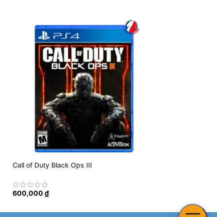
Call of Duty Black Ops III
Bladed Fury
600,000
₫
800,000
₫