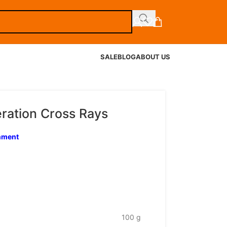
SALE
BLOG
ABOUT US
ation Cross Rays
inment
100 g