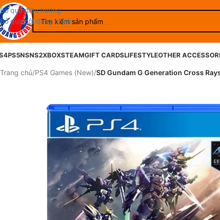
Bỏ qua điều hướng
Bỏ qua nội dung chính
S4
PS5
NS
NS2
XBOX
STEAM
GIFT CARDS
LIFESTYLE
OTHER ACCESSOR
Trang chủ
/
PS4 Games (New)
/
SD Gundam G Generation Cross Ray