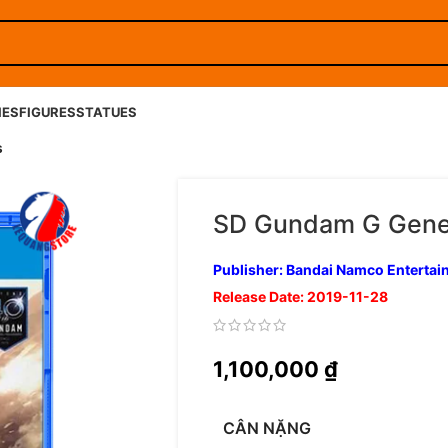
IES
FIGURES
STATUES
s
SD Gundam G Gener
Publisher: Bandai Namco Enterta
Release Date: 2019-11-28
1,100,000
₫
CÂN NẶNG