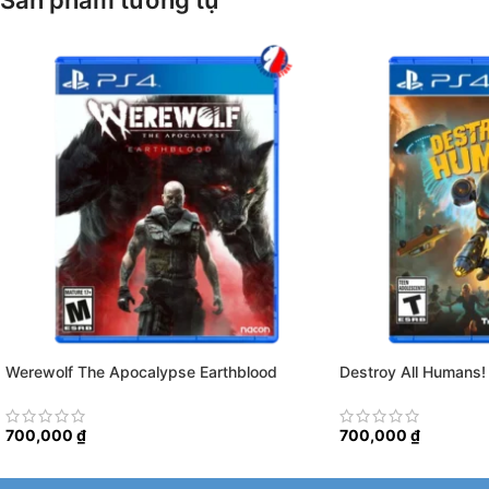
Sản phẩm tương tự
Werewolf The Apocalypse Earthblood
Destroy All Humans!
700,000
₫
700,000
₫