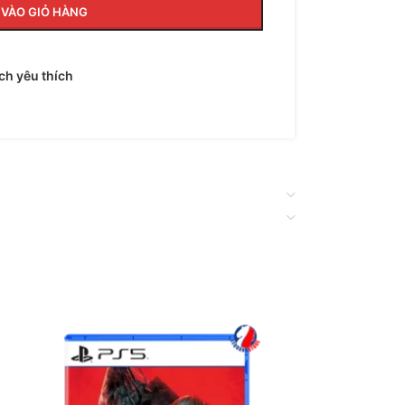
VÀO GIỎ HÀNG
h yêu thích