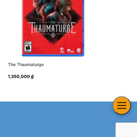
The Thaumaturge
Knight vs Giant T
1,350,000
₫
1,450,000
₫