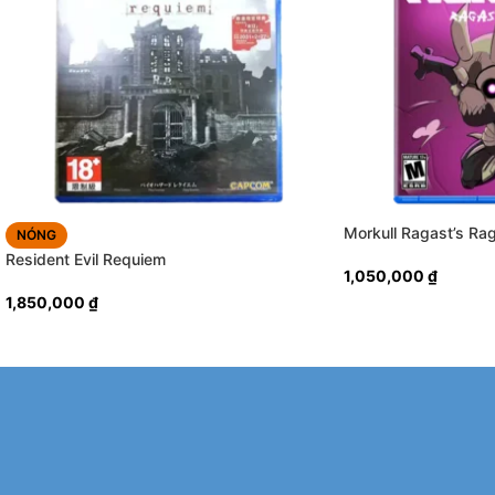
Morkull Ragast’s Ra
NÓNG
Resident Evil Requiem
1,050,000
₫
1,850,000
₫