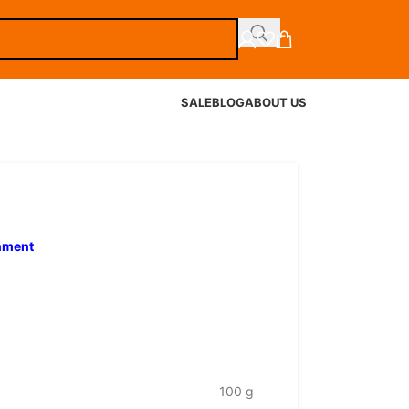
SALE
BLOG
ABOUT US
inment
100 g