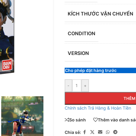
KÍCH THƯỚC VẬN CHUYỂN
CONDITION
VERSION
Cho phép đặt hàng trước
-
+
THÊM 
Chính sách Trả Hàng & Hoàn Tiền
So sánh
Thêm vào danh sác
Chia sẻ: