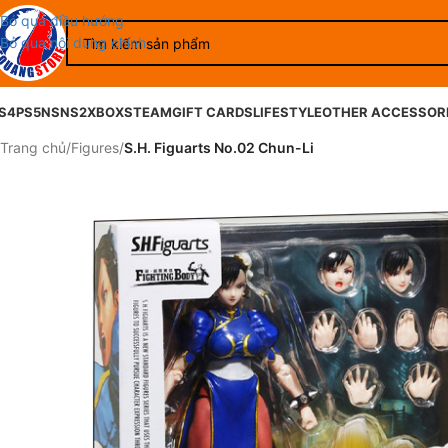
Bỏ qua điều hướng
Bỏ qua nội dung chính
S4
PS5
NS
NS2
XBOX
STEAM
GIFT CARDS
LIFESTYLE
OTHER ACCESSOR
Trang chủ
/
Figures
/
S.H. Figuarts No.02 Chun-Li