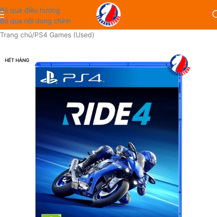
Bỏ qua điều hướng
Bỏ qua nội dung chính
Trang chủ
/
PS4 Games (Used)
HẾT HÀNG