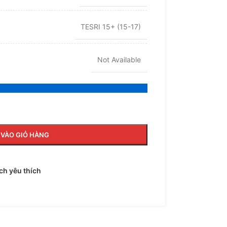
TESRI 15+ (15-17)
Not Available
VÀO GIỎ HÀNG
h yêu thích