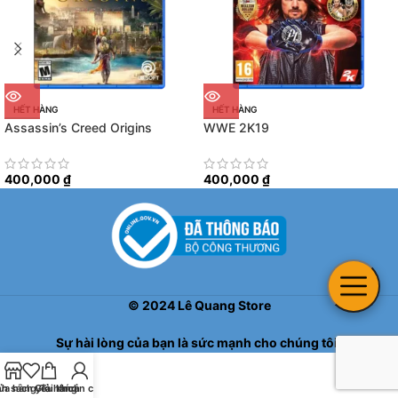
HẾT HÀNG
HẾT HÀNG
Assassin’s Creed Origins
WWE 2K19
400,000
₫
400,000
₫
©
2024
Lê Quang Store
Sự hài lòng của bạn là sức mạnh cho chúng tôi!
h sách yêu thích
ửa hàng
Giỏ hàng
Tài khoản của tôi