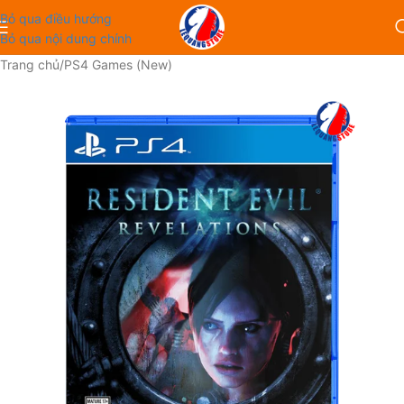
Bỏ qua điều hướng
Bỏ qua nội dung chính
Trang chủ
/
PS4 Games (New)