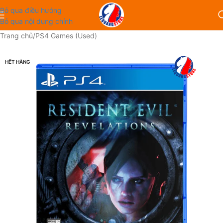
Bỏ qua điều hướng
Bỏ qua nội dung chính
Trang chủ
/
PS4 Games (Used)
HẾT HÀNG