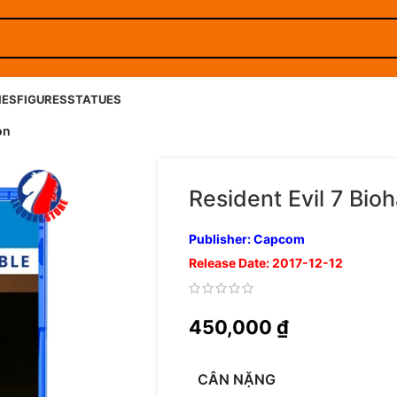
IES
FIGURES
STATUES
on
Resident Evil 7 Bio
Publisher: Capcom
Release Date: 2017-12-12
450,000
₫
CÂN NẶNG