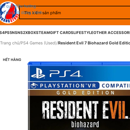
Bỏ qua điều hướng
Bỏ qua nội dung chính
S4
PS5
NS
NS2
XBOX
STEAM
GIFT CARDS
LIFESTYLE
OTHER ACCESSOR
Trang chủ
/
PS4 Games (Used)
/
Resident Evil 7 Biohazard Gold Editi
HẾT HÀNG