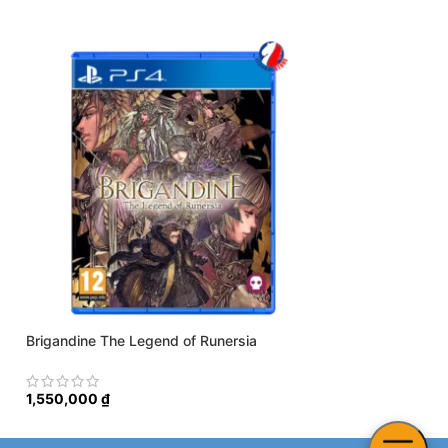
Brigandine The Legend of Runersia
Harvest Moon Ligh
1,550,000
₫
600,000
₫