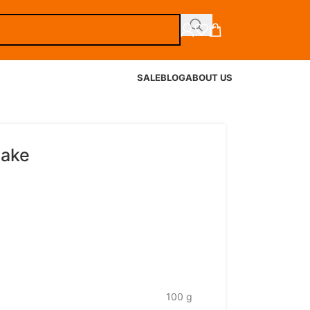
SALE
BLOG
ABOUT US
make
100 g