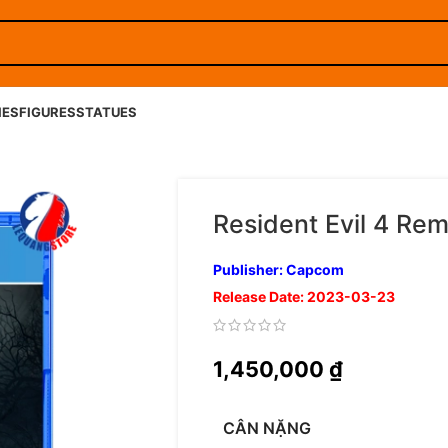
IES
FIGURES
STATUES
Resident Evil 4 Re
Publisher: Capcom
Release Date: 2023-03-23
1,450,000
₫
CÂN NẶNG