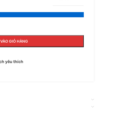
VÀO GIỎ HÀNG
h yêu thích