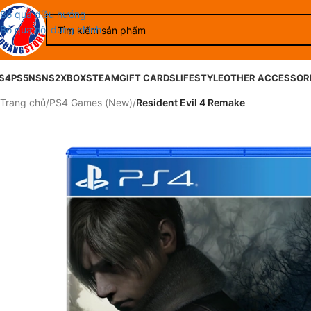
Bỏ qua điều hướng
Bỏ qua nội dung chính
S4
PS5
NS
NS2
XBOX
STEAM
GIFT CARDS
LIFESTYLE
OTHER ACCESSOR
Trang chủ
/
PS4 Games (New)
/
Resident Evil 4 Remake