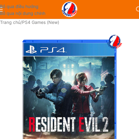
Bỏ qua điều hướng
Bỏ qua nội dung chính
Trang chủ
/
PS4 Games (New)