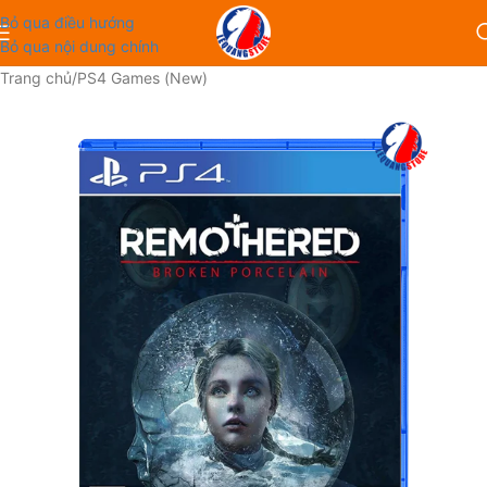
Bỏ qua điều hướng
Bỏ qua nội dung chính
Trang chủ
/
PS4 Games (New)