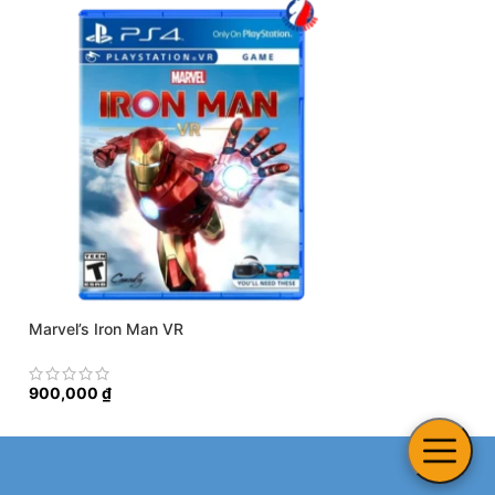
Marvel’s Iron Man VR
Ninja Gaiden Mast
900,000
₫
1,750,000
₫