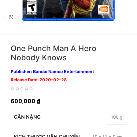
Nhấp để phóng to
One Punch Man A Hero
Nobody Knows
Publisher: Bandai Namco Entertainment
Release Date: 2020-02-28
600,000
₫
CÂN NẶNG
100 g
KÍCH THƯỚC VẬN CHUYỂN
15 × 10 × 5 cm