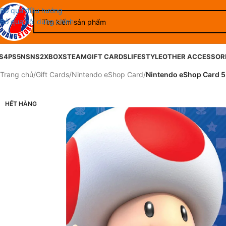
Bỏ qua điều hướng
Bỏ qua nội dung chính
S4
PS5
NS
NS2
XBOX
STEAM
GIFT CARDS
LIFESTYLE
OTHER ACCESSOR
Trang chủ
/
Gift Cards
/
Nintendo eShop Card
/
Nintendo eShop Card 5
HẾT HÀNG