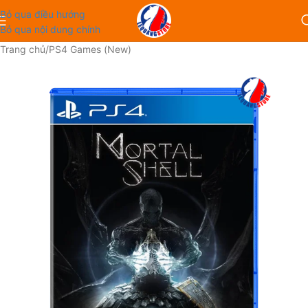
Bỏ qua điều hướng
Bỏ qua nội dung chính
Trang chủ
/
PS4 Games (New)