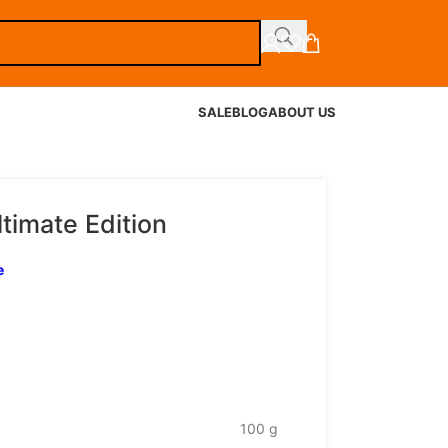
SALE
BLOG
ABOUT US
timate Edition
e
100 g