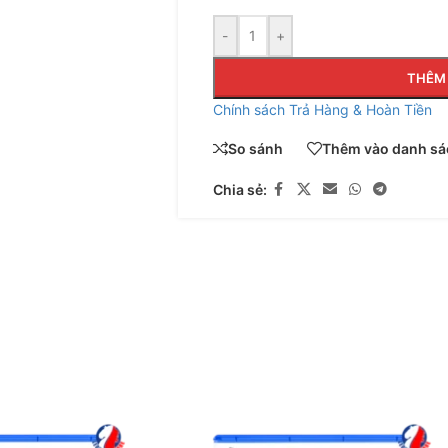
-
+
THÊM 
Chính sách Trả Hàng & Hoàn Tiền
So sánh
Thêm vào danh sác
Chia sẻ: