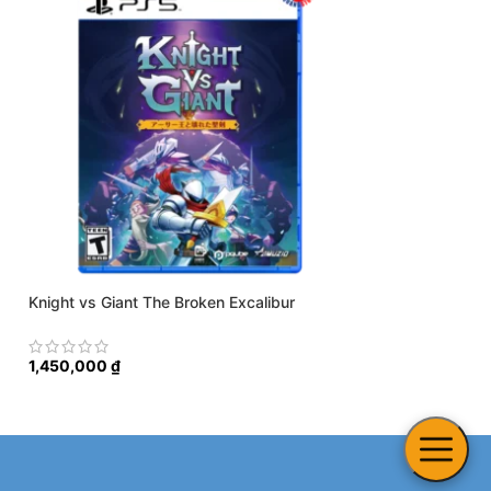
Knight vs Giant The Broken Excalibur
Double Dragon Re
1,450,000
₫
1,450,000
₫