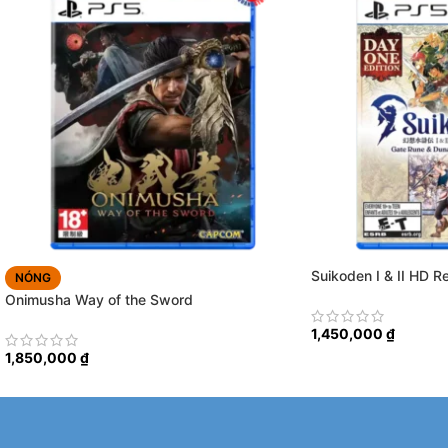
Suikoden I & II HD 
NÓNG
Dunan Unification W
Onimusha Way of the Sword
1,450,000
₫
1,850,000
₫