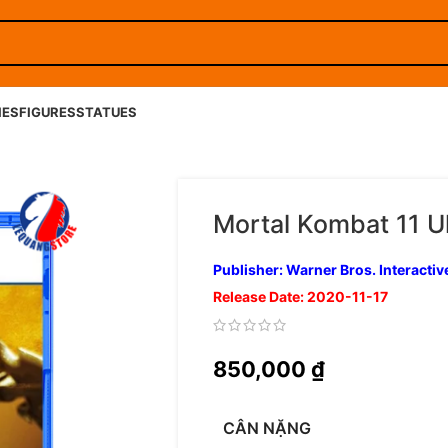
IES
FIGURES
STATUES
Mortal Kombat 11 Ul
Publisher: Warner Bros. Interactiv
Release Date: 2020-11-17
850,000
₫
CÂN NẶNG