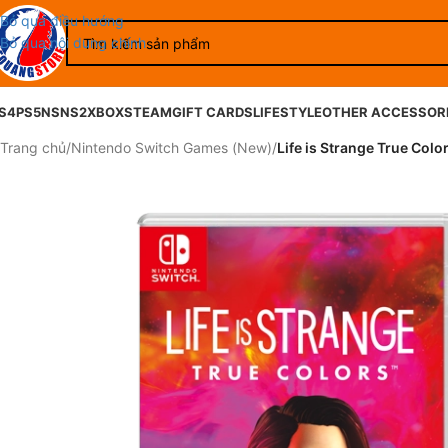
Bỏ qua điều hướng
Bỏ qua nội dung chính
S4
PS5
NS
NS2
XBOX
STEAM
GIFT CARDS
LIFESTYLE
OTHER ACCESSOR
Trang chủ
/
Nintendo Switch Games (New)
/
Life is Strange True Colo