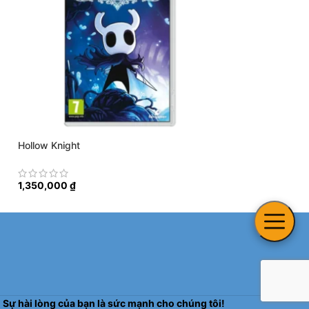
Hollow Knight
Fire Emblem Thr
1,350,000
₫
1,300,000
₫
Sự hài lòng của bạn là sức mạnh cho chúng tôi!