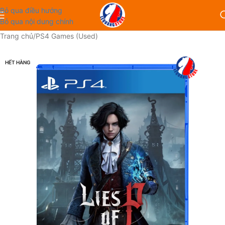
Bỏ qua điều hướng
Bỏ qua nội dung chính
Trang chủ
/
PS4 Games (Used)
HẾT HÀNG