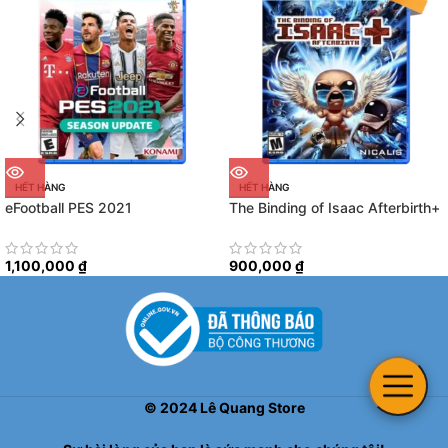
HẾT HÀNG
HẾT HÀNG
eFootball PES 2021
The Binding of Isaac Afterbirth+
1,100,000
₫
900,000
₫
©
2024
Lê Quang Store