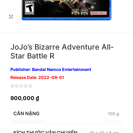
Nhấp để phóng to
JoJo’s Bizarre Adventure All-
Star Battle R
Publisher: Bandai Namco Entertainment
Release Date: 2022-09-01
900,000
₫
CÂN NẶNG
100 g
KÍCH THƯỚC VẬN CHUYỂN
15 × 10 × 5 cm