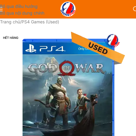
Bỏ qua điều hướng
Bỏ qua nội dung chính
Trang chủ
/
PS4 Games (Used)
HẾT HÀNG