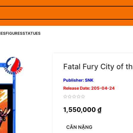
IES
FIGURES
STATUES
Fatal Fury City of 
Publisher: SNK
Release Date: 205-04-24
1,550,000
₫
CÂN NẶNG