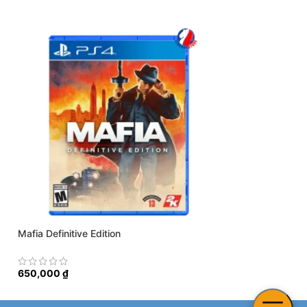
Mafia Definitive Edition
Harvest Moon Ligh
650,000
₫
600,000
₫