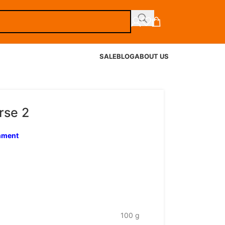
SALE
BLOG
ABOUT US
rse 2
inment
100 g