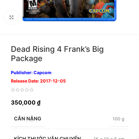
Nhấp để phóng to
Dead Rising 4 Frank’s Big
Package
Publisher: Capcom
Release Date: 2017-12-05
350,000
₫
CÂN NẶNG
100 g
KÍCH THƯỚC VẬN CHUYỂN
15 × 10 × 5 cm