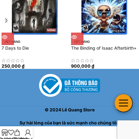
HẾT HÀNG
HẾT HÀNG
7 Days to Die
The Binding of Isaac Afterbirth+
250,000
₫
900,000
₫
©
2024
Lê Quang Store
Sự hài lòng của bạn là sức mạnh cho chúng tôi!
h sách yêu thích
ửa hàng
Giỏ hàng
Tài khoản của tôi