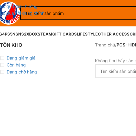
Bỏ qua điều hướng
Bỏ qua nội dung chính
S4
PS5
NS
NS2
XBOX
STEAM
GIFT CARDS
LIFESTYLE
OTHER ACCESSOR
TỒN KHO
Trang chủ
/
POS-HID
Đang giảm giá
Không tìm thấy sản 
Còn hàng
Đang chờ hàng