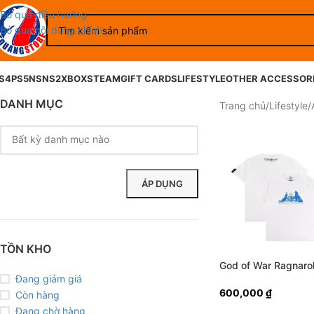
Bỏ qua điều hướng
Bỏ qua nội dung chính
S4
PS5
NS
NS2
XBOX
STEAM
GIFT CARDS
LIFESTYLE
OTHER ACCESSOR
DANH MỤC
Trang chủ
/
Lifestyle
/
ÁP DỤNG
TỒN KHO
God of War Ragnaro
Skoll and Hati T-Shir
Đang giảm giá
(White)
600,000
₫
Còn hàng
Đang chờ hàng