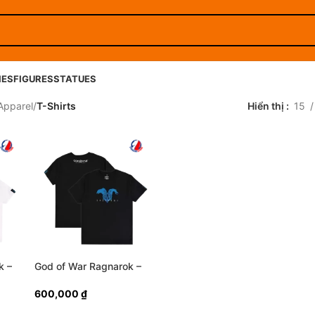
IES
FIGURES
STATUES
Apparel
/
T-Shirts
Hiển thị
15
k –
God of War Ragnarok –
t
Skoll and Hati T-Shirt
(Black)
600,000
₫